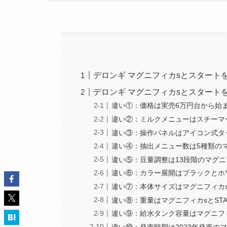
デロンギ マグニフィカsとスタート
デロンギ マグニフィカsとスタート
違い①：価格は実売6万円台から始ま
違い②：ミルクメニューはスチーマ
違い③：操作パネルはアイコン式タッ
違い④：抽出メニュー数は5種類の
違い⑤：豆量調整は13段階のマグニ
違い⑥：カラー展開はブラックとホワ
違い⑦：本体サイズはマグニフィカs
違い⑧：重量はマグニフィカsとSTA
違い⑨：給水タンク容量はマグニフィカ
違い⑩：発売時期は2023年発売のマ