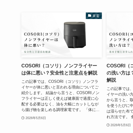
家電
COSORI（コソリ）ノンフライヤー
COSORI
は体に悪い？安全性と注意点を解説
の洗い方は
解説
この記事では、COSORI（コソリ）ノンフラ
イヤーが体に悪いと言われる理由についてご
この記事では、
紹介します。 結論から言うと、COSORIノン
イヤーの洗い方
フライヤーは正しく使えば健康面で過度に心
から言うと、
配する必要はなく、油を大幅にカットしなが
を使うたびに
ら揚げ物を楽しめる調理家電です。 「体に...
は湿らせた布
れ方法です。 
2026年5月6日
2026年5月6日