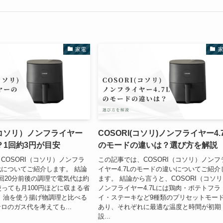
家電
（コソリ）ノンフライヤー
COSORI(コソリ)ノンフライヤー4.
？1回約3円が目安
のモードの違いは？選び方を解説
COSORI（コソリ）ノンフラ
この記事では、COSORI（コソリ）ノンフ
についてご紹介します。 結論
イヤー4.7Lのモードの違いについてご紹介
回20分前後の調理で電気代は約
ます。 結論から言うと、COSORI（コソ
使っても月100円ほどに収まる省
ノンフライヤー4.7Lには鶏肉・ポテトフラ
 油を使う揚げ物調理と比べる
イ・ステーキなど9種類のプリセットモー
ロのガス代を考えても...
あり、それぞれに最適な温度と時間が初期
設...