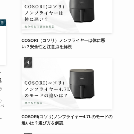
家電
COSORI（コソリ）ノンフライヤーは体に悪
い？安全性と注意点を解説
ー
説
ラ
。
う
（ベ
。
COSORI(コソリ)ノンフライヤー4.7Lのモードの
.
違いは？選び方を解説