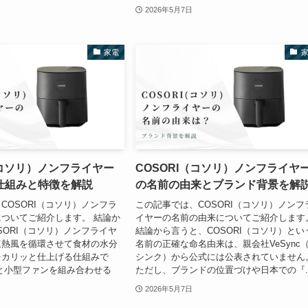
2026年5月7日
家電
（コソリ）ノンフライヤー
COSORI（コソリ）ノンフライヤ
仕組みと特徴を解説
の名前の由来とブランド背景を解
COSORI（コソリ）ノンフラ
この記事では、COSORI（コソリ）ノンフ
ついてご紹介します。 結論か
イヤーの名前の由来についてご紹介します
SORI（コソリ）ノンフライヤ
結論から言うと、COSORI（コソリ）とい
速熱風を循環させて食材の水分
名前の正確な命名由来は、親会社VeSync
をカリッと仕上げる仕組みで
シンク）から公式には公表されていません
と小型ファンを組み合わせる
ただし、ブランドの位置づけや日本での『..
2026年5月7日