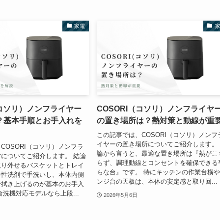
家電
（コソリ）ノンフライヤー
COSORI（コソリ）ノンフライヤ
？基本手順とお手入れを
の置き場所は？熱対策と動線が重
この記事では、COSORI（コソリ）ノンフ
イヤーの置き場所についてご紹介します。
COSORI（コソリ）ノンフラ
論から言うと、最適な置き場所は『熱がこ
についてご紹介します。 結論
らず、調理動線とコンセントを確保できる
取り外せるバスケットとトレイ
らな台』です。 特にキッチンの作業台横
中性洗剤で手洗いし、本体内側
ンジ台の天板は、本体の安定感と取り回...
で拭き上げるのが基本のお手入
食洗機対応モデルなら上段...
2026年5月6日