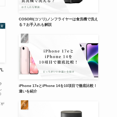
COSORI(コソリ)ノンフライヤーは食洗機で洗え
る？お手入れも解説
家電
7L
ラ
iPhone 17eとiPhone 14を10項目で徹底比較！
し
違いを紹介
リ）
ドが