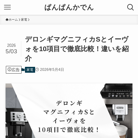
ぱんぱんかでん
ホーム
家電
デロンギマグニフィカSとイーヴ
2026
ォを10項目で徹底比較！違いを紹
5/03
介
広告
2026年5月4日
家電