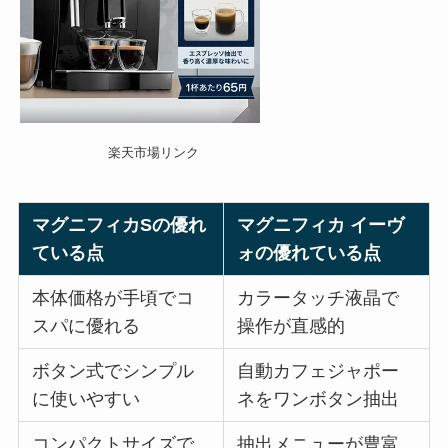
楽天市場リンク
マグニフィカSの優れ
マグニフィカ イーヴ
ている点
ォの優れている点
本体価格が手頃でコ
カラータッチ液晶で
スパに優れる
操作が直感的
ボタン式でシンプル
自動カフェジャポー
に使いやすい
ネをワンボタン抽出
コンパクトサイズで
抽出メニューが豊富