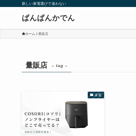
新しい家電選びで迷わない
ぱんぱんかでん
ホーム
量販店
量販店
– tag –
家電